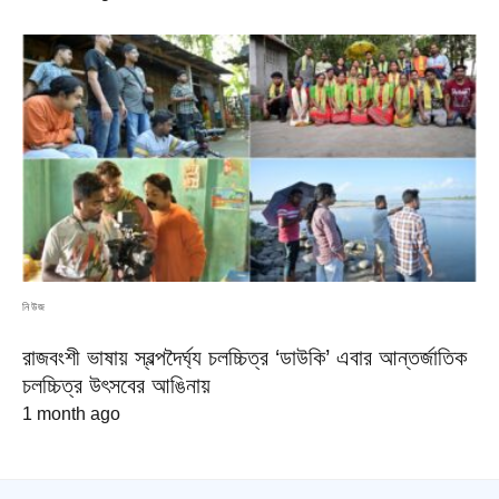
নিউজ
রাজবংশী ভাষায় স্বল্পদৈর্ঘ্য চলচ্চিত্র ‘ডাউকি’ এবার আন্তর্জাতিক
চলচ্চিত্র উৎসবের আঙিনায়
1 month ago