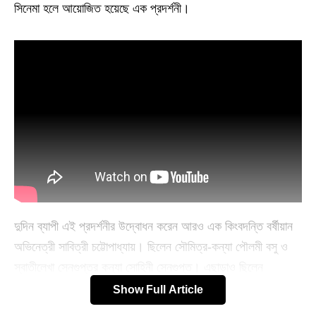
সিনেমা হলে আয়োজিত হয়েছে এক প্রদর্শনী।
দুদিন ব্যাপী এই প্রদর্শনীর উদ্বোধন করেন আরও এক কিংবদন্তি বর্ষীয়ান
অভিনেত্রী সাবিত্রী চট্টোপাধ্যায়। ছিলেন সৌমিত্র-কন্যা পৌলমী বসু ও
স্বাতীলেখা সেনগুপ্তর কন্যা সোহিনী সেনগুপ্ত। এছাড়াও ছিলেন
‘বেলাশুরু’ ছবির পরিচালক শিবপ্রসাদ মুখোপাধ্যায় ও নন্দিতা রায়। অভিনেতা
Show Full Article
অনিন্দ্য চট্টোপাধ্যায়, শঙ্কর চক্রবর্তী, নাইজেল আকারা, সংগীত পরিচালক