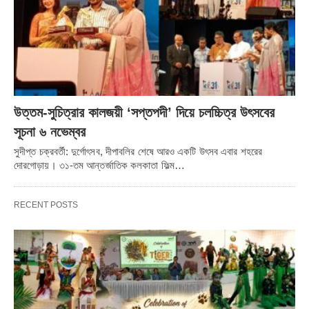
উত্তম-সুচিত্রার কালজয়ী ‘সপ্তপদী’ দিয়ে চলচ্চিত্র উৎসবের
সূচনা ৬ নভেম্বর
সুদীপ্ত চক্রবর্তী: দুর্গোৎসব, দীপাবলির শেষে আরও একটি উৎসব এবার শহরের
দোরগোড়ায়। ৩১-তম আন্তর্জাতিক কলকাতা ফিল্ম…
RECENT POSTS