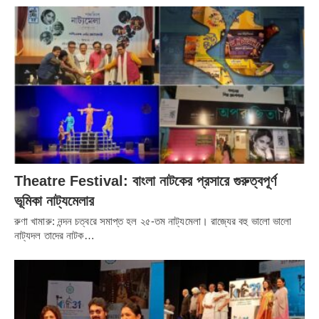
Share it
Theatre Festival: বাংলা নাটকের প্রসারে গুরুত্বপূর্ণ
ভূমিকা নাট্যমেলার
রুণা খামারু: নন্দন চত্বরে সমাপ্ত হল ২৫-তম নাট্যমেলা। রাজ্যের বহু ভালো ভালো
নাট্যদল তাদের নাটক…