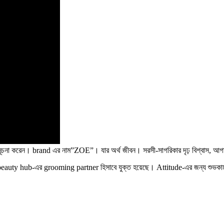
ূচনা করেন। brand এর নাম”ZOE”। যার অর্থ জীবন। সরসী-সাগরিকার দৃঢ় বিশ্বাস, আগাম
eauty hub-এর grooming partner হিসাবে যুক্ত হয়েছে। Attitude-এর জন্য শুভকামন