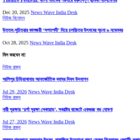
Theatre Festival: বাংলা নাটকের প্রসারে গুরুত্বপূর্ণ ভূমিকা নাট্যমেলার
Dec 20, 2025
News Wave India Desk
নিউজ
বিনোদন
উত্তম-সুচিত্রার কালজয়ী ‘সপ্তপদী’ দিয়ে চলচ্চিত্র উৎসবের সূচনা ৬ নভেম্বর
Oct 28, 2025
News Wave India Desk
মিস করবেন না!
নিউজ
রাজ্য
আলিপুর চিড়িয়াখানায় আন্তর্জাতিক ব্যাঘ্র দিবস উদযাপন
Jul 29, 2026
News Wave India Desk
নিউজ
রাজ্য
নারী সুরক্ষায় ‘দুর্গা সুরক্ষা স্কোয়াড’, স্বরাষ্ট্র বাজেটে একগুচ্ছ বড় ঘোষণা
Jul 27, 2026
News Wave India Desk
নিউজ
রাজ্য
হালতুর যাদবগড়ে রক্তদান উৎসব, সামাজিক উদ্যোগে সাড়া ফেলল বিবেকানন্দ স্পোর্টিং ক্লা