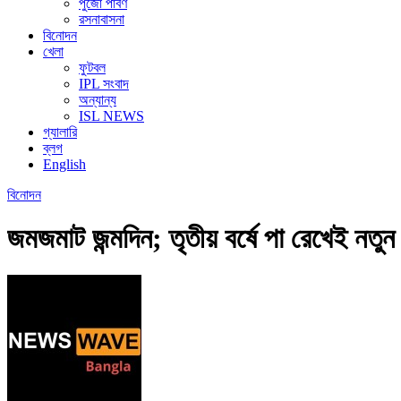
পুজো পার্বণ
রসনাবাসনা
বিনোদন
খেলা
ফুটবল
IPL সংবাদ
অন্যান্য
ISL NEWS
গ্যালারি
ব্লগ
English
বিনোদন
জমজমাট জন্মদিন; তৃতীয় বর্ষে পা রেখেই