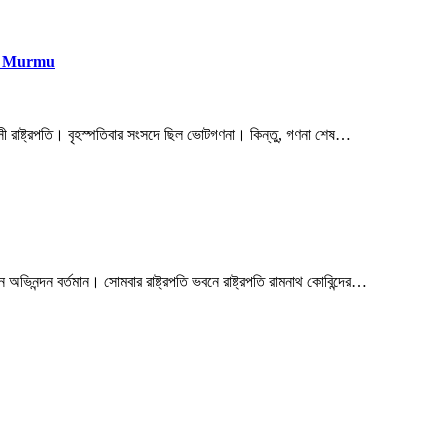
padi Murmu
বাসী রাষ্ট্রপতি। বৃহস্পতিবার সংসদে ছিল ভোটগণনা। কিন্তু, গণনা শেষ…
ন অভিনন্দন বর্তমান। সোমবার রাষ্ট্রপতি ভবনে রাষ্ট্রপতি রামনাথ কোবিন্দের…