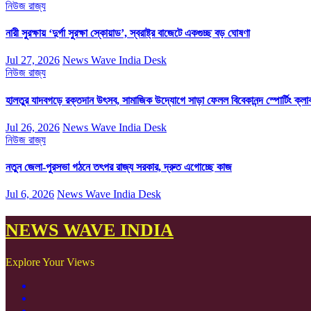
নিউজ
রাজ্য
নারী সুরক্ষায় ‘দুর্গা সুরক্ষা স্কোয়াড’, স্বরাষ্ট্র বাজেটে একগুচ্ছ বড় ঘোষণা
Jul 27, 2026
News Wave India Desk
নিউজ
রাজ্য
হালতুর যাদবগড়ে রক্তদান উৎসব, সামাজিক উদ্যোগে সাড়া ফেলল বিবেকানন্দ স্পোর্টিং ক্লা
Jul 26, 2026
News Wave India Desk
নিউজ
রাজ্য
নতুন জেলা-পুরসভা গঠনে তৎপর রাজ্য সরকার, দ্রুত এগোচ্ছে কাজ
Jul 6, 2026
News Wave India Desk
NEWS WAVE INDIA
Explore Your Views