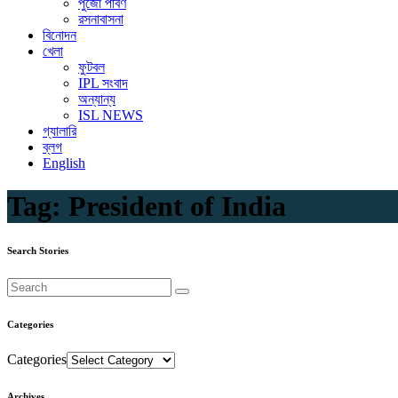
পুজো পার্বণ
রসনাবাসনা
বিনোদন
খেলা
ফুটবল
IPL সংবাদ
অন্যান্য
ISL NEWS
গ্যালারি
ব্লগ
English
Tag:
President of India
Search Stories
Categories
Categories
Archives