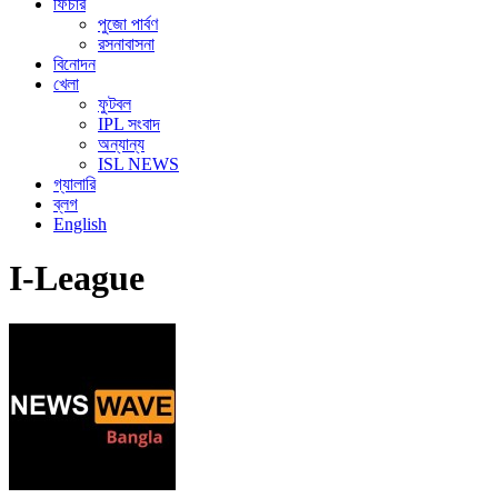
ফিচার
পুজো পার্বণ
রসনাবাসনা
বিনোদন
খেলা
ফুটবল
IPL সংবাদ
অন্যান্য
ISL NEWS
গ্যালারি
ব্লগ
English
I-League