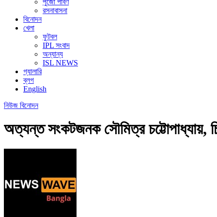
পুজো পার্বণ
রসনাবাসনা
বিনোদন
খেলা
ফুটবল
IPL সংবাদ
অন্যান্য
ISL NEWS
গ্যালারি
ব্লগ
English
নিউজ
বিনোদন
অত্যন্ত সংকটজনক সৌমিত্র চট্টোপাধ্যায়, চিক