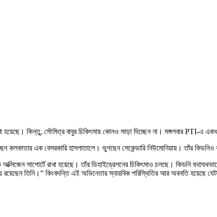
া হয়েছে। কিন্তু, সৌমিত্র বাবুর চিকিৎসায় কোনও সাড়া দিচ্ছেন না। মঙ্গলবার PTI-এ একথ
য়েছেন কলকাতার এক বেসরকারি হাসপাতালে। ভুগছেন সেকেন্ডারি নিউমোনিয়ায়। তাঁর কিডন
ে অক্সিজেন সাপোর্টে রাখা হয়েছে। তাঁর ডিহাইড্রেশনের চিকিৎসাও চলছে। কিডনি যথাযথভা
য় রয়েছেন তিনি।” কিংবদন্তি এই অভিনেতার স্নায়বিক পরিস্থিতির আর অবনতি হয়েছে যেট