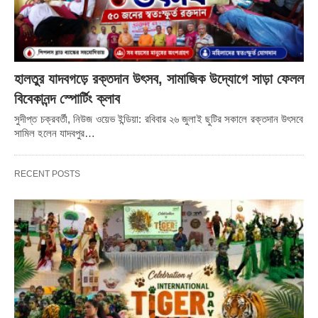
হালতুর যাদবগড়ে রক্তদান উৎসব, সামাজিক উদ্যোগে সাড়া ফেলল
বিবেকানন্দ স্পোর্টিং ক্লাব
সুদীপ্ত চক্রবর্তী, নিউজ ওয়েভ ইন্ডিয়া: রবিবার ২৬ জুলাই ছুটির সকালে রক্তদান উৎসবে
সামিল হলেন যাদবপুর…
RECENT POSTS