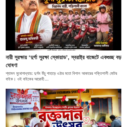
নারী সুরক্ষায় ‘দুর্গা সুরক্ষা স্কোয়াড’, স্বরাষ্ট্র বাজেটে একগুচ্ছ বড়
ঘোষণা
শ্যামল মুখোপাধ্যায়: দুর্গম উঁচু পাহাড়ে ওঠার মতো বিশাল আকারের শক্তিশালী মোটর
বাইক। ওই বাইকের আরোহী…