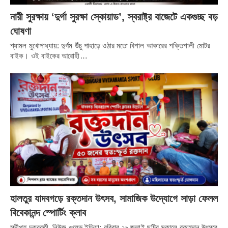
নারী সুরক্ষায় ‘দুর্গা সুরক্ষা স্কোয়াড’, স্বরাষ্ট্র বাজেটে একগুচ্ছ বড়
ঘোষণা
শ্যামল মুখোপাধ্যায়: দুর্গম উঁচু পাহাড়ে ওঠার মতো বিশাল আকারের শক্তিশালী মোটর
বাইক। ওই বাইকের আরোহী…
হালতুর যাদবগড়ে রক্তদান উৎসব, সামাজিক উদ্যোগে সাড়া ফেলল
বিবেকানন্দ স্পোর্টিং ক্লাব
সুদীপ্ত চক্রবর্তী, নিউজ ওয়েভ ইন্ডিয়া: রবিবার ২৬ জুলাই ছুটির সকালে রক্তদান উৎসবে