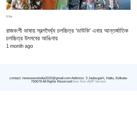
নিউজ
রাজবংশী ভাষায় স্বল্পদৈর্ঘ্য চলচ্চিত্র ‘ডাউকি’ এবার আন্তর্জাতিক
চলচ্চিত্র উৎসবের আঙিনায়
1 month ago
contact: newswaveindia2020@gmail.com Address: 3 Jadavgarh, Haltu, Kolkata-
700078 All Rights Reserved
View Non-AMP Version