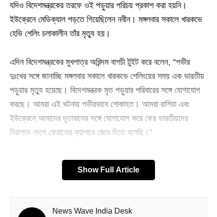
যদিও বিদেশমন্ত্রকের তরফে ওই পড়ুয়ার পরিচয় প্রকাশ করা হয়নি।
ইউক্রেনে মেডিক্যাল পড়তে গিয়েছিলেন নবীন। মঙ্গলবার সকালে খারকভে
হেভি শেলিং চলাকালীন তাঁর মৃত্যু হয়।
এদিন বিদেশমন্ত্রকের মুখপাত্র অরিন্দম বাগচী টুইট করে বলেন, “গভীর
দুঃখের সঙ্গে জানাচ্ছি মঙ্গলবার সকালে খারকভে শেলিংয়ের সময় এক ভারতীয়
পড়ুয়ার মৃত্যু হয়েছে। বিদেশমন্ত্রক মৃত পড়ুয়ার পরিবারের সঙ্গে যোগাযোগ
করছে। আমরা এই ঘটনায় গভীরভাবে শোকাহত। আমরা রাশিয়া এবং
ইউক্রেনে আমাদের দূতাবাসের সঙ্গে যোগাযোগ করে ফের ভারতীয়দের
নিরাপদে দেশে ফেরানোর ব্যাপারে জোর দিতে বলেছি।”
Share it
Show Full Article
News Wave India Desk