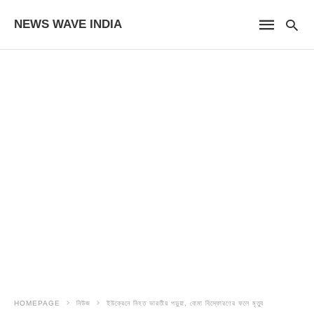
NEWS WAVE INDIA
HOMEPAGE
নিউজ
ইউক্রেনে নিহত ভারতীয় পড়ুয়া, বোমা বিস্ফোরণের ফলে মৃত্যু