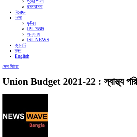
পুজো পার্বণ
রসনাবাসনা
বিনোদন
খেলা
ফুটবল
IPL সংবাদ
অন্যান্য
ISL NEWS
গ্যালারি
ব্লগ
English
দেশ
নিউজ
Union Budget 2021-22 : স্বাস্থ্য পরিকা