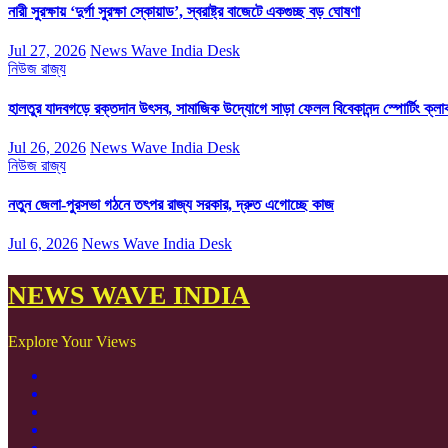
নারী সুরক্ষায় ‘দুর্গা সুরক্ষা স্কোয়াড’, স্বরাষ্ট্র বাজেটে একগুচ্ছ বড় ঘোষণা
Jul 27, 2026
News Wave India Desk
নিউজ
রাজ্য
হালতুর যাদবগড়ে রক্তদান উৎসব, সামাজিক উদ্যোগে সাড়া ফেলল বিবেকানন্দ স্পোর্টিং ক্লা
Jul 26, 2026
News Wave India Desk
নিউজ
রাজ্য
নতুন জেলা-পুরসভা গঠনে তৎপর রাজ্য সরকার, দ্রুত এগোচ্ছে কাজ
Jul 6, 2026
News Wave India Desk
NEWS WAVE INDIA
Explore Your Views