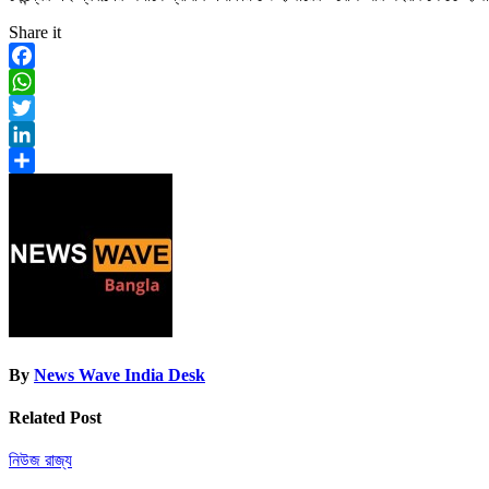
Share it
Facebook
WhatsApp
Twitter
LinkedIn
Share
By
News Wave India Desk
Related Post
নিউজ
রাজ্য