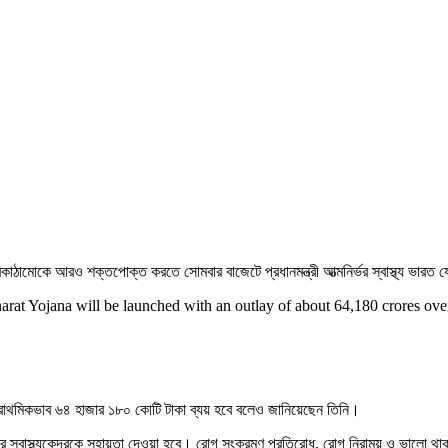
রিকাঠামোকে আরও শক্তপোক্ত করতে সোমবার বাজেটে প্রধানমন্ত্রী আত্মনির্ভর স্বাস্থ্য ভারত যো
t Yojana will be launched with an outlay of about 64,180 crores over
 প্রাথমিকভাব ৬৪ হাজার ১৮০ কোটি টাকা ব্যয় হবে বলেও জানিয়েছেন তিনি।
ার স্বাস্থ্যকেন্দ্রকে সহায়তা দেওয়া হবে। রোগ সংক্রমণ প্রতিরোধ, রোগ নিরাময় ও ভালো থ