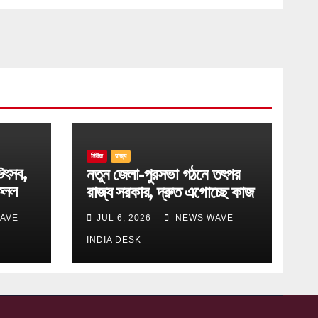
নিউজ
রাজ্য
উৎসব,
নতুন জেলা-পুরসভা গঠনে তৎপর
েলল
রাজ্য সরকার, দ্রুত এগোচ্ছে কাজ
AVE
JUL 6, 2026
NEWS WAVE
INDIA DESK