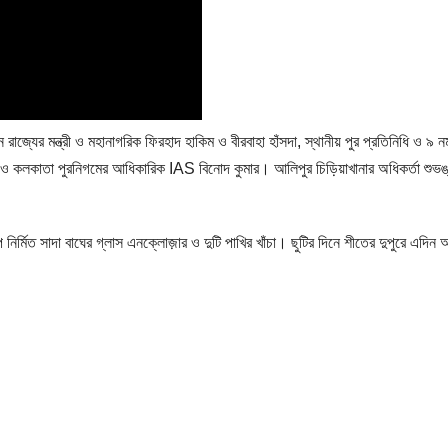
াজ্যের মন্ত্রী ও মহানাগরিক ফিরহাদ হাকিম ও বীরবাহা হাঁসদা, স্থানীয় পুর প্রতিনিধি ও ৯ ন
কলকাতা পুরনিগমের আধিকারিক IAS বিনোদ কুমার। আলিপুর চিড়িয়াখানার অধিকর্তা শুভঙ্কর 
পে নির্মিত সাদা বাঘের গ্লাস এনক্লোজ়ার ও দুটি পাখির খাঁচা। ছুটির দিনে শীতের দুপুরে এদি