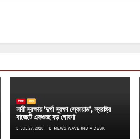
নিউজ
রাজ্য
নারী সুরক্ষায় ‘দুর্গা সুরক্ষা স্কোয়াড’, স্বরাষ্ট্র
বাজেটে একগুচ্ছ বড় ঘোষণা
JUL 27, 2026
NEWS WAVE INDIA DESK