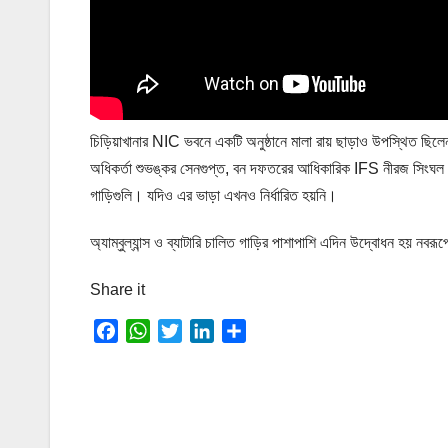
চিড়িয়াখানার NIC ভবনে একটি অনুষ্ঠানে মালা রায় ছাড়াও উপস্থিত ছিলেন র
অধিকর্তা শুভঙ্কর সেনগুপ্ত, বন দফতরের আধিকারিক IFS নীরজ সিংঘল ও 
গাড়িগুলি। যদিও এর ভাড়া এখনও নির্ধারিত হয়নি।
অ্যাম্বুল্যান্স ও ব্যাটারি চালিত গাড়ির পাশাপাশি এদিন উদ্বোধন হয় নবরূ
Share it
F
W
T
L
S
a
h
w
i
h
c
a
i
n
a
e
t
t
k
r
b
s
t
e
e