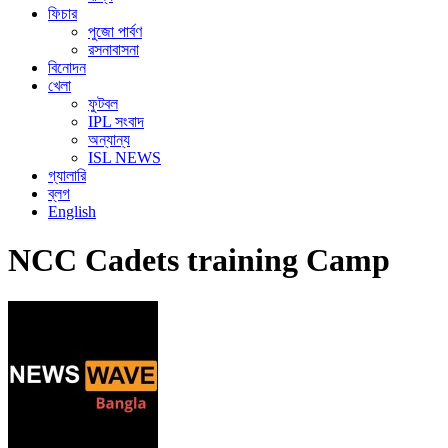
ফিচার
পুজো পার্বণ
রসনাবাসনা
বিনোদন
খেলা
ফুটবল
IPL সংবাদ
অন্যান্য
ISL NEWS
গ্যালারি
ব্লগ
English
NCC Cadets training Camp