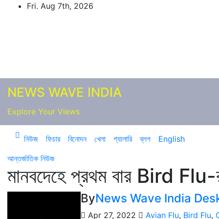
Skip
Fri. Aug 7th, 2026
to
content
NEWS WAVE INDIA
Explore Your Views
নিউজ
ফিচার
বিনোদন
খেলা
গ্যালারি
ব্লগ
English
আন্তর্জাতিক
নিউজ
মানবদেহে প্রথম বার Bird Flu-
By
News Wave India Des
Apr 27, 2022
Avian Flu
,
Bird Flu
,