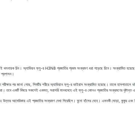
 খলনায়ক চিন। অ্যাভিয়ন ফ্লু-র H3N8 প্রজাতির প্রথম সংক্রমণ ধরা পড়েছে চিনে। সংক্রামিত হয়েছে চার 
া প্রশাসন।
ক্ত পরীক্ষার পর জানা গেছে, শিশুটির শরীরে অ্যাভিয়ান ফ্লু-র ভাইরাস সংক্রামিত হয়েছে। তাকে হাসপাতালে ভর
রা। তবে একটি বিষয়ে সকলেই একমত, সরাসরি মানবদেহে এই ফ্লু-র কোনও প্রজাতির সংক্রমণের দৃষ্টান্ত এ
উত্তর আমেরিকায় এই প্রজাতির সংক্রমণ দেখা গিয়েছিল। বুনো হাঁসের দেহে। এমনকী ঘোড়া, কুকুর এবং