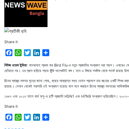
Share it
Facebook
WhatsApp
Twitter
LinkedIn
Share
নিউজ ওয়েভ ইন্ডিয়া
: মানবদেহে প্রথম বার Bird Flu-র নতুন প্রজাতির সংক্রমণ ধরা পড়ল। এবারেও সেই
ছোঁয়াচে নয়। এর দ্রুত ছড়িয়ে পড়ার ঝুঁকি অনেকটাই কম। তবে এ বিষয়ে সবদিক থেকে সতর্ক রয়েছে চিন
চিনের স্বাস্থ্য দফতর সূত্রে জানা গেছে, জ্বরে আক্রান্ত মধ্য হেনান প্রদেশে চার বছরের একটি শিশুর র
রয়েছে। সেখান থেকেই সরাসরি এই সংক্রমণ হয়েছে বলে মনে করছেন চিনের স্বাস্থ্য দফতরের আধিকারিক
১৯৯৭ এবং ২০১৩ সালে বার্ড ফ্লু-র দু’টি প্রজাতি H5N1 এবং H7N9 সংক্রমণ ছড়িয়েছিল। ২০০২-এ 
Share it
Facebook
WhatsApp
Twitter
LinkedIn
Share