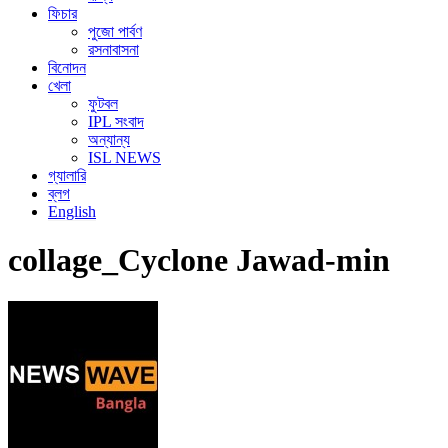
ফিচার
পুজো পার্বণ
রসনাবাসনা
বিনোদন
খেলা
ফুটবল
IPL সংবাদ
অন্যান্য
ISL NEWS
গ্যালারি
ব্লগ
English
collage_Cyclone Jawad-min