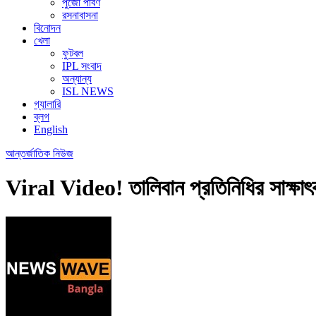
পুজো পার্বণ
রসনাবাসনা
বিনোদন
খেলা
ফুটবল
IPL সংবাদ
অন্যান্য
ISL NEWS
গ্যালারি
ব্লগ
English
আন্তর্জাতিক
নিউজ
Viral Video! তালিবান প্রতিনিধির সাক্ষাৎ