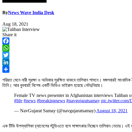
By
News Wave India Desk
Aug 18, 2021
Share it
Facebook
WhatsApp
Twitter
LinkedIn
Share
শরিয়ত মেনে নারী সুরক্ষা ও অধিকার সুরক্ষিত থাকবে তালিবান শাসনে। মঙ্গলবারই সাংবাদ
তিনি। আর বুধবারই বিশেষ একটি ভিডিও ভাইরাল হয়েছে নেটদুনিয়ায়।
Female TV news presenter in Afghanistan interviews Taliban of
#life
#news
#breakingnews
#navgujaratsamay
pic.twitter.c
— NavGujarat Samay (@navgujaratsamay)
August 18, 2021
এক টিভি উপস্থাপিকা চ্যানেলের স্টুডিওতে বসে সাক্ষাৎকার নিচ্ছেন তালিবান নেতার। ও