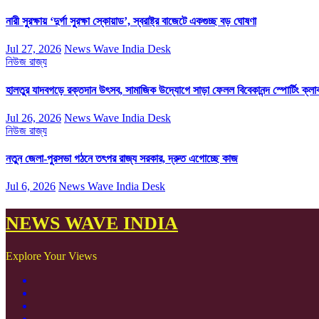
নারী সুরক্ষায় ‘দুর্গা সুরক্ষা স্কোয়াড’, স্বরাষ্ট্র বাজেটে একগুচ্ছ বড় ঘোষণা
Jul 27, 2026
News Wave India Desk
নিউজ
রাজ্য
হালতুর যাদবগড়ে রক্তদান উৎসব, সামাজিক উদ্যোগে সাড়া ফেলল বিবেকানন্দ স্পোর্টিং ক্লা
Jul 26, 2026
News Wave India Desk
নিউজ
রাজ্য
নতুন জেলা-পুরসভা গঠনে তৎপর রাজ্য সরকার, দ্রুত এগোচ্ছে কাজ
Jul 6, 2026
News Wave India Desk
NEWS WAVE INDIA
Explore Your Views