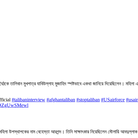
িক বৈঠকে তালিবান মুখপাত্র যাবিউল্লাহ মুজাহিদ স্পষ্টভাবে একথা জানিয়ে দিয়েছিলেন। ম
ficial
#talibaninterview
#afghantaliban
#stoptaliban
#USairforce
#usair
om/DZgUwSMewl
ই মহিলা উপস্থাপকের নাম বেহেস্তা আরগন্দ। তিনি সাক্ষাৎকার নিয়েছিলেন মৌলায়ি আবদুল্ল