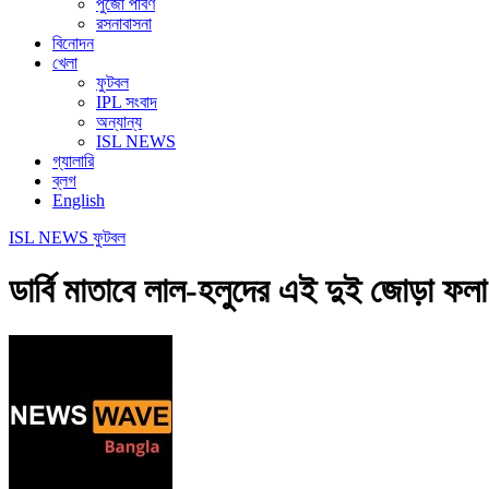
পুজো পার্বণ
রসনাবাসনা
বিনোদন
খেলা
ফুটবল
IPL সংবাদ
অন্যান্য
ISL NEWS
গ্যালারি
ব্লগ
English
ISL NEWS
ফুটবল
ডার্বি মাতাবে লাল-হলুদের এই দুই জোড়া ফল