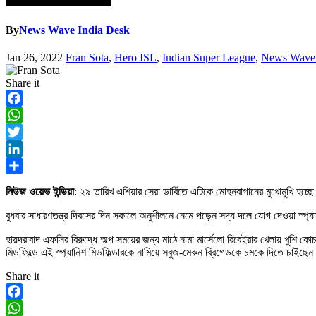
By
News Wave India Desk
Jan 26, 2022
Fran Sota
,
Hero ISL
,
Indian Super League
,
News Wave 
Share it
Facebook
WhatsApp
Twitter
LinkedIn
Share
নিউজ ওয়েভ ইন্ডিয়া
: ২৯ তারিখ এশিয়ার সেরা ডার্বিতে এটিকে মোহনবাগানের মুখোমুখি হচ্
বুধবার সাধারণতন্ত্র দিবসের দিন সকালে অনুশীলনে নেমে পড়েন সদ্য দলে যোগ দেওয়া স্
হায়দরাবাদ এফসির বিরুদ্ধে অল্প সময়ের জন্য মাঠে নামা মার্সেলো রিবেইরার খেলায় খুশি 
মিডফিল্ডে এই স্প্যানিশ মিডফিল্ডারকে নামিয়ে সবুজ-মেরুন ব্রিগেডকে চমকে দিতে চাইছেন
Share it
Facebook