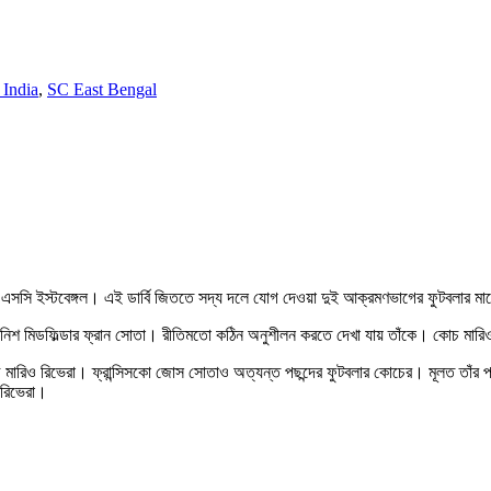
India
,
SC East Bengal
ছে এসসি ইস্টবেঙ্গল। এই ডার্বি জিততে সদ্য দলে যোগ দেওয়া দুই আক্রমণভাগের ফুটবলার মা
প্যানিশ মিডফিল্ডার ফ্রান সোতা। রীতিমতো কঠিন অনুশীলন করতে দেখা যায় তাঁকে। কোচ মার
কোচ মারিও রিভেরা। ফ্রান্সিসকো জোস সোতাও অত্যন্ত পছন্দের ফুটবলার কোচের। মূলত তাঁর প
 রিভেরা।