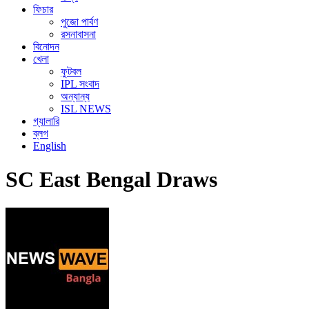
ফিচার
পুজো পার্বণ
রসনাবাসনা
বিনোদন
খেলা
ফুটবল
IPL সংবাদ
অন্যান্য
ISL NEWS
গ্যালারি
ব্লগ
English
SC East Bengal Draws