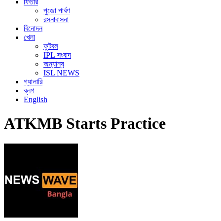
ফিচার
পুজো পার্বণ
রসনাবাসনা
বিনোদন
খেলা
ফুটবল
IPL সংবাদ
অন্যান্য
ISL NEWS
গ্যালারি
ব্লগ
English
ATKMB Starts Practice