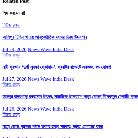
Related Post
মিস করবেন না!
নিউজ
রাজ্য
আলিপুর চিড়িয়াখানায় আন্তর্জাতিক ব্যাঘ্র দিবস উদযাপন
Jul 29, 2026
News Wave India Desk
নিউজ
রাজ্য
নারী সুরক্ষায় ‘দুর্গা সুরক্ষা স্কোয়াড’, স্বরাষ্ট্র বাজেটে একগুচ্ছ বড় ঘোষণা
Jul 27, 2026
News Wave India Desk
নিউজ
রাজ্য
হালতুর যাদবগড়ে রক্তদান উৎসব, সামাজিক উদ্যোগে সাড়া ফেলল বিবেকানন্দ স্পোর্টিং ক্লা
Jul 26, 2026
News Wave India Desk
নিউজ
রাজ্য
নতুন জেলা-পুরসভা গঠনে তৎপর রাজ্য সরকার, দ্রুত এগোচ্ছে কাজ