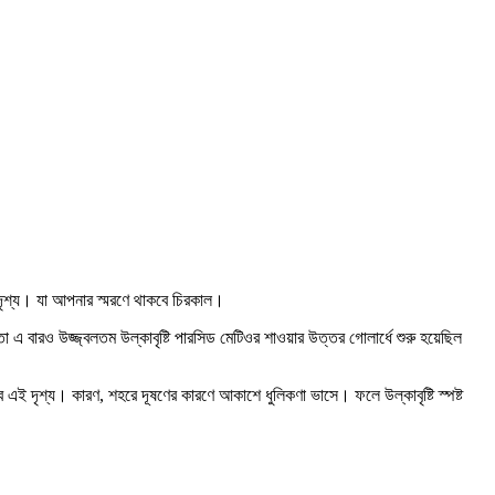
দৃশ্য। যা আপনার স্মরণে থাকবে চিরকাল।
 এ বারও উজ্জ্বলতম উল্কাবৃষ্টি পারসিড মেটিওর শাওয়ার উত্তর গোলার্ধে শুরু হয়েছিল
ই দৃশ্য। কারণ, শহরে দূষণের কারণে আকাশে ধুলিকণা ভাসে। ফলে উল্কাবৃষ্টি স্পষ্ট