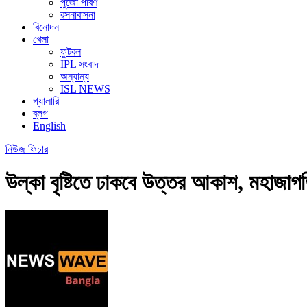
পুজো পার্বণ
রসনাবাসনা
বিনোদন
খেলা
ফুটবল
IPL সংবাদ
অন্যান্য
ISL NEWS
গ্যালারি
ব্লগ
English
নিউজ
ফিচার
উল্কা বৃষ্টিতে ঢাকবে উত্তর আকাশ, মহাজাগত