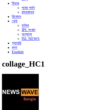
ফিচার
পুজো পার্বণ
রসনাবাসনা
বিনোদন
খেলা
ফুটবল
IPL সংবাদ
অন্যান্য
ISL NEWS
গ্যালারি
ব্লগ
English
collage_HC1