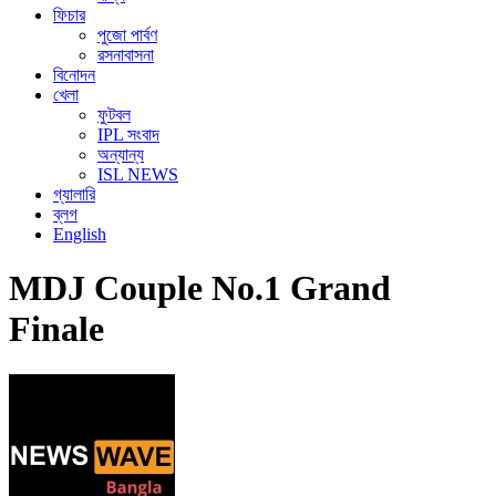
ফিচার
পুজো পার্বণ
রসনাবাসনা
বিনোদন
খেলা
ফুটবল
IPL সংবাদ
অন্যান্য
ISL NEWS
গ্যালারি
ব্লগ
English
MDJ Couple No.1 Grand
Finale