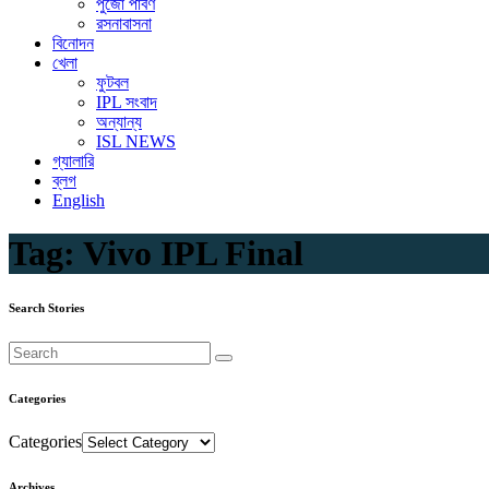
পুজো পার্বণ
রসনাবাসনা
বিনোদন
খেলা
ফুটবল
IPL সংবাদ
অন্যান্য
ISL NEWS
গ্যালারি
ব্লগ
English
Tag:
Vivo IPL Final
Search Stories
Categories
Categories
Archives