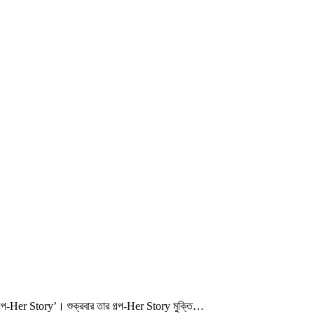
গল্প-Her Story’। শুক্রবার তার গল্প-Her Story মুক্তি…