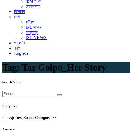
পুজো পার্বণ
রসনাবাসনা
বিনোদন
খেলা
ফুটবল
IPL সংবাদ
অন্যান্য
ISL NEWS
গ্যালারি
ব্লগ
English
Tag:
Tar Golpo_Her Story
Search Stories
Categories
Categories
Archives