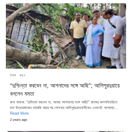
নিউজ
রাজ্য
“দুশ্চিন্তা করবেন না, আপনাদের সঙ্গে আছি”; আলিপুরদুয়ারে
বললেন মমতা
রুনা খামারু: “দুশ্চিন্তা করবেন না, আমরা আপনাদের সঙ্গে আছি!” রাতভর জলপাইগুড়িতে
চলা উদ্ধারকাজের তদারকি করার পর সোমবার আলিপুরদুয়ারবাসীকেও এভাবেই আশ্বস্ত…
Read More
2 years ago