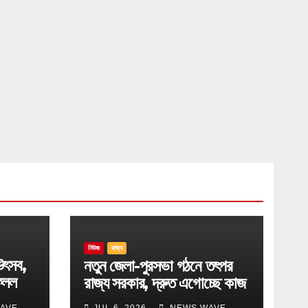
নিউজ
রাজ্য
উৎসব,
নতুন জেলা-পুরসভা গঠনে তৎপর
েলল
রাজ্য সরকার, দ্রুত এগোচ্ছে কাজ