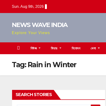
Skip
Sun. Aug 9th, 2026
to
content
NEWS WAVE INDIA
Explore Your Views
নিউজ
ফিচার
বিনোদন
খেলা
Tag:
Rain in Winter
SEARCH STORIES