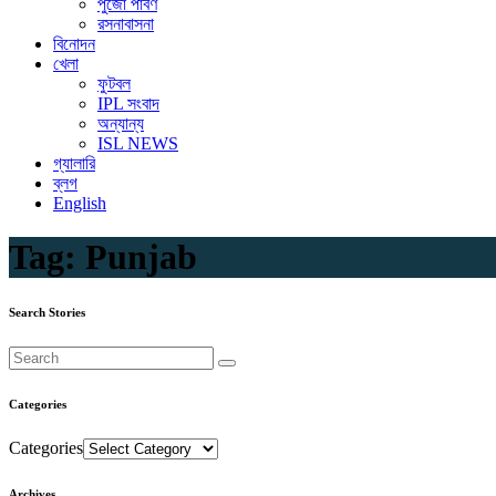
পুজো পার্বণ
রসনাবাসনা
বিনোদন
খেলা
ফুটবল
IPL সংবাদ
অন্যান্য
ISL NEWS
গ্যালারি
ব্লগ
English
Tag:
Punjab
Search Stories
Categories
Categories
Archives