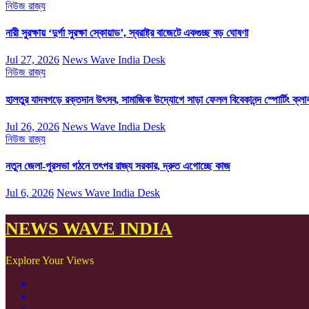
নিউজ
রাজ্য
নারী সুরক্ষায় ‘দুর্গা সুরক্ষা স্কোয়াড’, স্বরাষ্ট্র বাজেটে একগুচ্ছ বড় ঘোষণা
Jul 27, 2026
News Wave India Desk
নিউজ
রাজ্য
হালতুর যাদবগড়ে রক্তদান উৎসব, সামাজিক উদ্যোগে সাড়া ফেলল বিবেকানন্দ স্পোর্টিং ক্লা
Jul 26, 2026
News Wave India Desk
নিউজ
রাজ্য
নতুন জেলা-পুরসভা গঠনে তৎপর রাজ্য সরকার, দ্রুত এগোচ্ছে কাজ
Jul 6, 2026
News Wave India Desk
NEWS WAVE INDIA
Explore Your Views