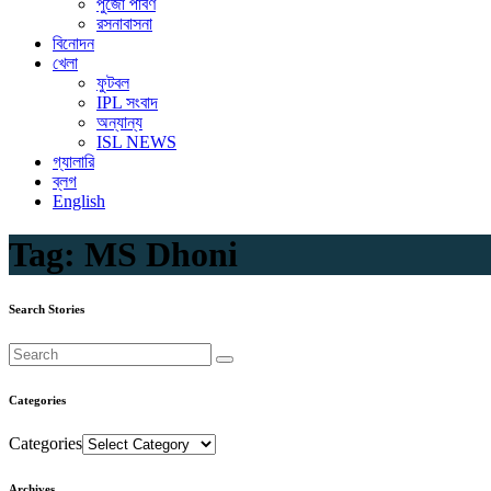
পুজো পার্বণ
রসনাবাসনা
বিনোদন
খেলা
ফুটবল
IPL সংবাদ
অন্যান্য
ISL NEWS
গ্যালারি
ব্লগ
English
Tag:
MS Dhoni
Search Stories
Categories
Categories
Archives