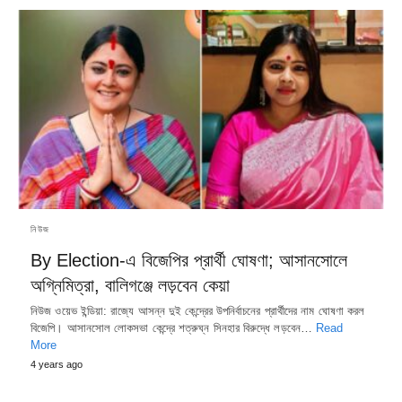
নিউজ
By Election-এ বিজেপির প্রার্থী ঘোষণা; আসানসোলে
অগ্নিমিত্রা, বালিগঞ্জে লড়বেন কেয়া
নিউজ ওয়েভ ইন্ডিয়া: রাজ্যে আসন্ন দুই কেন্দ্রের উপনির্বাচনের প্রার্থীদের নাম ঘোষণা করল
বিজেপি। আসানসোল লোকসভা কেন্দ্রে শত্রুঘ্ন সিনহার বিরুদ্ধে লড়বেন…
Read
More
4 years ago