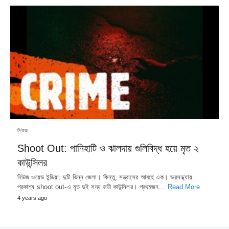
নিউজ
Shoot Out: পানিহাটি ও ঝালদায় গুলিবিদ্ধ হয়ে মৃত ২
কাউন্সিলর
নিউজ ওয়েভ ইন্ডিয়া: দুটি ভিন্ন জেলা। কিন্তু, সন্ত্রাসের আবহে এক। ভরসন্ধ্যায়
প্রকাশ্য shoot out-এ মৃত দুই সদ্য জয়ী কাউন্সিলর। প্রথমজন…
Read More
4 years ago