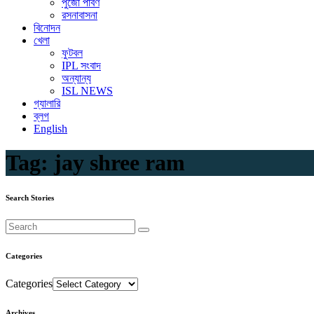
পুজো পার্বণ
রসনাবাসনা
বিনোদন
খেলা
ফুটবল
IPL সংবাদ
অন্যান্য
ISL NEWS
গ্যালারি
ব্লগ
English
Tag:
jay shree ram
Search Stories
Categories
Categories
Archives