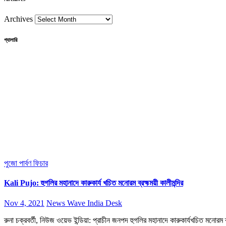
Archives
গ্যালারি
পুজো পার্বণ
ফিচার
Kali Pujo: হুগলির মহানাদে কারুকার্য খচিত মনোরম ব্রহ্মময়ী কালীমন্দির
Nov 4, 2021
News Wave India Desk
রুনা চক্রবর্তী, নিউজ ওয়েভ ইন্ডিয়া: প্রাচীন জনপদ হুগলির মহানাদে কারুকার্যখচিত মনোরম ব