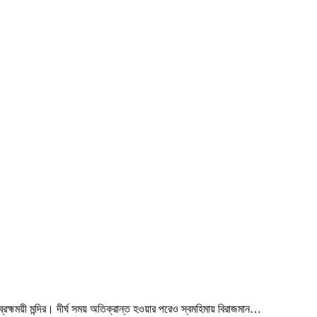
্রহ্মময়ী মন্দির। দীর্ঘ সময় অতিক্রান্ত হওয়ার পরেও স্বমহিমায় বিরাজমান…