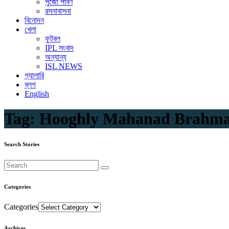
পুজো পার্বণ
রসনাবাসনা
বিনোদন
খেলা
ফুটবল
IPL সংবাদ
অন্যান্য
ISL NEWS
গ্যালারি
ব্লগ
English
Tag:
Hooghly Mahanad Brahma
Search Stories
Categories
Categories
Archives