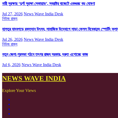
নারী সুরক্ষায় ‘দুর্গা সুরক্ষা স্কোয়াড’, স্বরাষ্ট্র বাজেটে একগুচ্ছ বড় ঘোষণা
Jul 27, 2026
News Wave India Desk
নিউজ
রাজ্য
হালতুর যাদবগড়ে রক্তদান উৎসব, সামাজিক উদ্যোগে সাড়া ফেলল বিবেকানন্দ স্পোর্টিং ক্লা
Jul 26, 2026
News Wave India Desk
নিউজ
রাজ্য
নতুন জেলা-পুরসভা গঠনে তৎপর রাজ্য সরকার, দ্রুত এগোচ্ছে কাজ
Jul 6, 2026
News Wave India Desk
NEWS WAVE INDIA
Explore Your Views