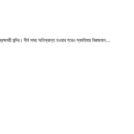
্রহ্মময়ী মন্দির। দীর্ঘ সময় অতিক্রান্ত হওয়ার পরেও স্বমহিমায় বিরাজমান…