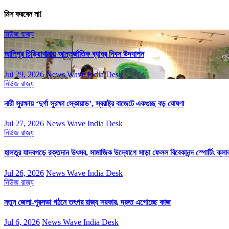
মিস করবেন না!
নিউজ
রাজ্য
আলিপুর চিড়িয়াখানায় আন্তর্জাতিক ব্যাঘ্র দিবস উদযাপন
Jul 29, 2026
News Wave India Desk
নিউজ
রাজ্য
নারী সুরক্ষায় ‘দুর্গা সুরক্ষা স্কোয়াড’, স্বরাষ্ট্র বাজেটে একগুচ্ছ বড় ঘোষণা
Jul 27, 2026
News Wave India Desk
নিউজ
রাজ্য
হালতুর যাদবগড়ে রক্তদান উৎসব, সামাজিক উদ্যোগে সাড়া ফেলল বিবেকানন্দ স্পোর্টিং ক্লা
Jul 26, 2026
News Wave India Desk
নিউজ
রাজ্য
নতুন জেলা-পুরসভা গঠনে তৎপর রাজ্য সরকার, দ্রুত এগোচ্ছে কাজ
Jul 6, 2026
News Wave India Desk