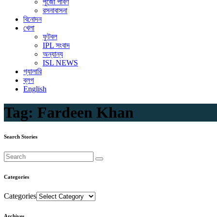
পুজো পার্বণ
রসনাবাসনা
বিনোদন
খেলা
ফুটবল
IPL সংবাদ
অন্যান্য
ISL NEWS
গ্যালারি
ব্লগ
English
Tag:
Fardeen Khan
Search Stories
Categories
Categories
Archives