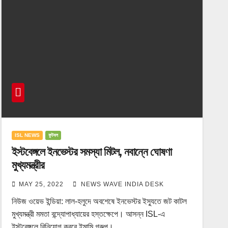
ISL NEWS
ফুটবল
ইস্টবেঙ্গলে ইনভেস্টর সমস্যা মিটল, নবান্নে ঘোষণা
মুখ্যমন্ত্রীর
MAY 25, 2022
NEWS WAVE INDIA DESK
নিউজ ওয়েভ ইন্ডিয়া: লাল-হলুদে অবশেষে ইনভেস্টর ইস্যুতে জট কাটল
মুখ্যমন্ত্রী মমতা বন্দ্যোপাধ্যায়ের হস্তক্ষেপে। আসন্ন ISL-এ
ইস্টবেঙ্গলে বিনিয়োগ করবে ইমামি গ্রুপ।…