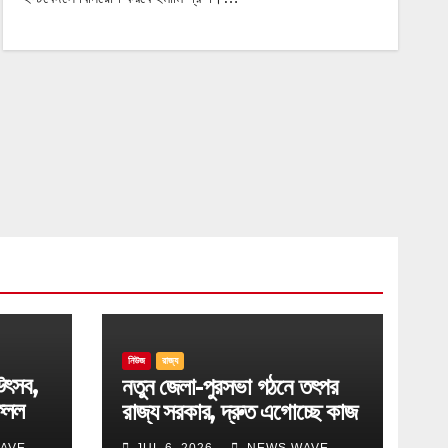
নিউজ
রাজ্য
উৎসব,
নতুন জেলা-পুরসভা গঠনে তৎপর
েলল
রাজ্য সরকার, দ্রুত এগোচ্ছে কাজ