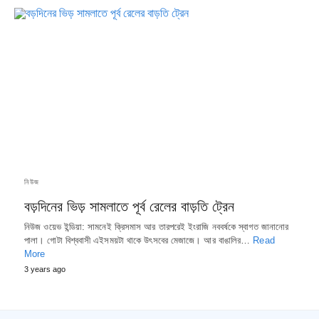
নিউজ
বড়দিনের ভিড় সামলাতে পূর্ব রেলের বাড়তি ট্রেন
নিউজ ওয়েভ ইন্ডিয়া: সামনেই ক্রিসমাস আর তারপরেই ইংরাজি নববর্ষকে স্বাগত জানানোর
পালা। গোটা বিশ্ববাসী এইসময়টা থাকে উৎসবের মেজাজে। আর বাঙালির…
Read
More
3 years ago