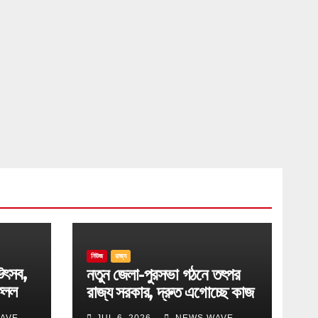
নিউজ
রাজ্য
উৎসব,
নতুন জেলা-পুরসভা গঠনে তৎপর
েলল
রাজ্য সরকার, দ্রুত এগোচ্ছে কাজ