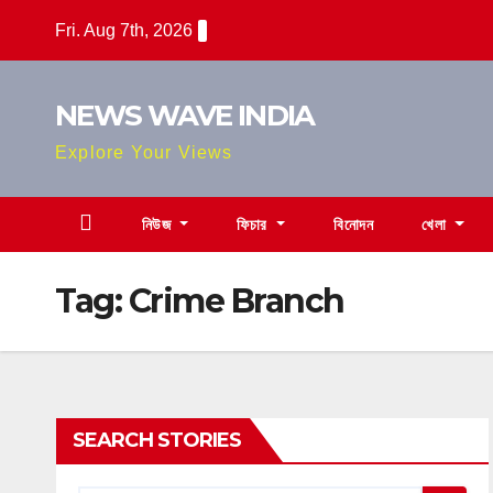
Skip
Fri. Aug 7th, 2026
to
content
NEWS WAVE INDIA
Explore Your Views
নিউজ
ফিচার
বিনোদন
খেলা
Tag:
Crime Branch
SEARCH STORIES