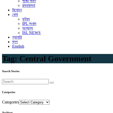
পুজো পার্বণ
রসনাবাসনা
বিনোদন
খেলা
ফুটবল
IPL সংবাদ
অন্যান্য
ISL NEWS
গ্যালারি
ব্লগ
English
Tag:
Central Government
Search Stories
Categories
Categories
Archives