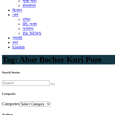
পুজো পার্বণ
রসনাবাসনা
বিনোদন
খেলা
ফুটবল
IPL সংবাদ
অন্যান্য
ISL NEWS
গ্যালারি
ব্লগ
English
Tag:
Abar Bochor Kuri Pore
Search Stories
Categories
Categories
Archives