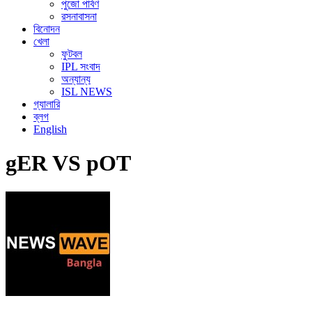
পুজো পার্বণ
রসনাবাসনা
বিনোদন
খেলা
ফুটবল
IPL সংবাদ
অন্যান্য
ISL NEWS
গ্যালারি
ব্লগ
English
gER VS pOT