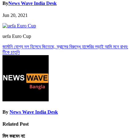
By
News Wave India Desk
Jun 20, 2021
uefa Euro Cup
Post
জার্মানি যোগ্য দল হিসেবে জিতেছে, ফ্রান্সের বিরুদ্ধে হাঙ্গেরির লড়াই আমি মনে রাখব:
টিকে চাতুনি
navigation
By
News Wave India Desk
Related Post
মিস করবেন না!