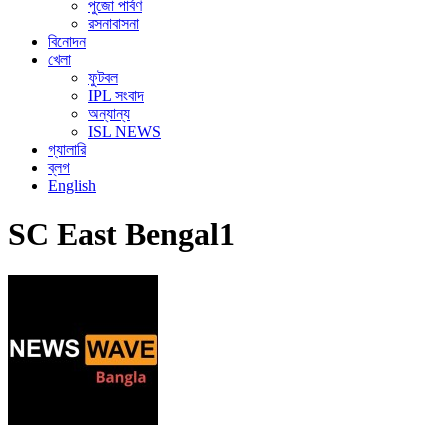
পুজো পার্বণ
রসনাবাসনা
বিনোদন
খেলা
ফুটবল
IPL সংবাদ
অন্যান্য
ISL NEWS
গ্যালারি
ব্লগ
English
SC East Bengal1