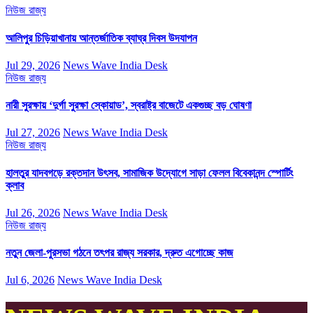
নিউজ
রাজ্য
আলিপুর চিড়িয়াখানায় আন্তর্জাতিক ব্যাঘ্র দিবস উদযাপন
Jul 29, 2026
News Wave India Desk
নিউজ
রাজ্য
নারী সুরক্ষায় ‘দুর্গা সুরক্ষা স্কোয়াড’, স্বরাষ্ট্র বাজেটে একগুচ্ছ বড় ঘোষণা
Jul 27, 2026
News Wave India Desk
নিউজ
রাজ্য
হালতুর যাদবগড়ে রক্তদান উৎসব, সামাজিক উদ্যোগে সাড়া ফেলল বিবেকানন্দ স্পোর্টিং
ক্লাব
Jul 26, 2026
News Wave India Desk
নিউজ
রাজ্য
নতুন জেলা-পুরসভা গঠনে তৎপর রাজ্য সরকার, দ্রুত এগোচ্ছে কাজ
Jul 6, 2026
News Wave India Desk