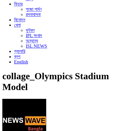
ফিচার
পুজো পার্বণ
রসনাবাসনা
বিনোদন
খেলা
ফুটবল
IPL সংবাদ
অন্যান্য
ISL NEWS
গ্যালারি
ব্লগ
English
collage_Olympics Stadium
Model