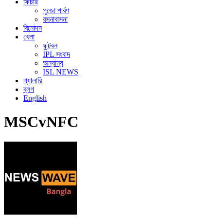
ফিচার
পুজো পার্বণ
রসনাবাসনা
বিনোদন
খেলা
ফুটবল
IPL সংবাদ
অন্যান্য
ISL NEWS
গ্যালারি
ব্লগ
English
MSCvNFC