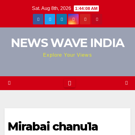
Skip
Sat. Aug 8th, 2026
1:44:08 AM
to
content
NEWS WAVE INDIA
Explore Your Views
Mirabai chanu1a