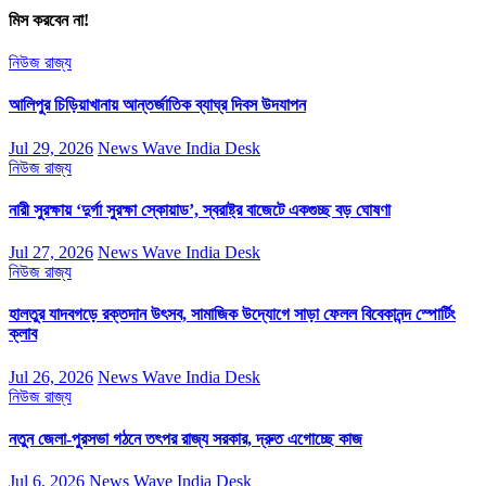
মিস করবেন না!
নিউজ
রাজ্য
আলিপুর চিড়িয়াখানায় আন্তর্জাতিক ব্যাঘ্র দিবস উদযাপন
Jul 29, 2026
News Wave India Desk
নিউজ
রাজ্য
নারী সুরক্ষায় ‘দুর্গা সুরক্ষা স্কোয়াড’, স্বরাষ্ট্র বাজেটে একগুচ্ছ বড় ঘোষণা
Jul 27, 2026
News Wave India Desk
নিউজ
রাজ্য
হালতুর যাদবগড়ে রক্তদান উৎসব, সামাজিক উদ্যোগে সাড়া ফেলল বিবেকানন্দ স্পোর্টিং
ক্লাব
Jul 26, 2026
News Wave India Desk
নিউজ
রাজ্য
নতুন জেলা-পুরসভা গঠনে তৎপর রাজ্য সরকার, দ্রুত এগোচ্ছে কাজ
Jul 6, 2026
News Wave India Desk