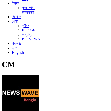
ফিচার
পুজো পার্বণ
রসনাবাসনা
বিনোদন
খেলা
ফুটবল
IPL সংবাদ
অন্যান্য
ISL NEWS
গ্যালারি
ব্লগ
English
CM