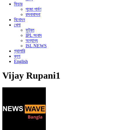
ফিচার
পুজো পার্বণ
রসনাবাসনা
বিনোদন
খেলা
ফুটবল
IPL সংবাদ
অন্যান্য
ISL NEWS
গ্যালারি
ব্লগ
English
Vijay Rupani1