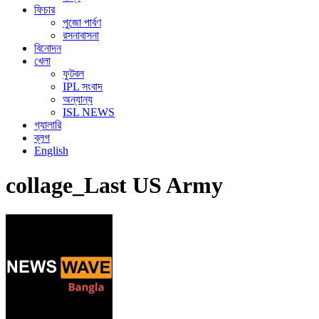
ফিচার
পুজো পার্বণ
রসনাবাসনা
বিনোদন
খেলা
ফুটবল
IPL সংবাদ
অন্যান্য
ISL NEWS
গ্যালারি
ব্লগ
English
collage_Last US Army