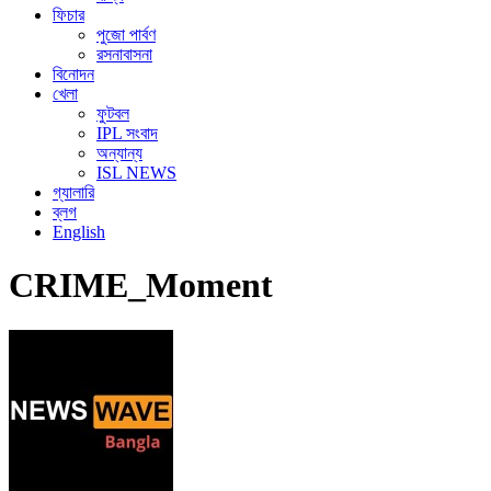
ফিচার
পুজো পার্বণ
রসনাবাসনা
বিনোদন
খেলা
ফুটবল
IPL সংবাদ
অন্যান্য
ISL NEWS
গ্যালারি
ব্লগ
English
CRIME_Moment