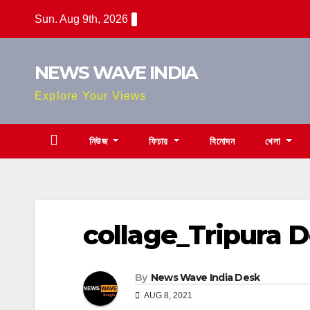
Skip
Sun. Aug 9th, 2026
to
content
NEWS WAVE INDIA
Explore Your Views
নিউজ
ফিচার
বিনোদন
খেলা
collage_Tripura 
By
News Wave India Desk
AUG 8, 2021