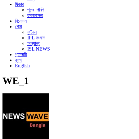
ফিচার
পুজো পার্বণ
রসনাবাসনা
বিনোদন
খেলা
ফুটবল
IPL সংবাদ
অন্যান্য
ISL NEWS
গ্যালারি
ব্লগ
English
WE_1