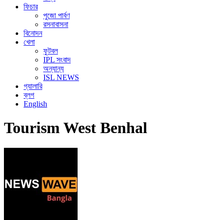
ফিচার
পুজো পার্বণ
রসনাবাসনা
বিনোদন
খেলা
ফুটবল
IPL সংবাদ
অন্যান্য
ISL NEWS
গ্যালারি
ব্লগ
English
Tourism West Benhal