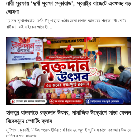
নারী সুরক্ষায় ‘দুর্গা সুরক্ষা স্কোয়াড’, স্বরাষ্ট্র বাজেটে একগুচ্ছ বড়
ঘোষণা
শ্যামল মুখোপাধ্যায়: দুর্গম উঁচু পাহাড়ে ওঠার মতো বিশাল আকারের শক্তিশালী মোটর
বাইক। ওই বাইকের আরোহী…
হালতুর যাদবগড়ে রক্তদান উৎসব, সামাজিক উদ্যোগে সাড়া ফেলল
বিবেকানন্দ স্পোর্টিং ক্লাব
সুদীপ্ত চক্রবর্তী, নিউজ ওয়েভ ইন্ডিয়া: রবিবার ২৬ জুলাই ছুটির সকালে রক্তদান উৎসবে
সামিল হলেন যাদবপুর…