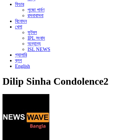
ফিচার
পুজো পার্বণ
রসনাবাসনা
বিনোদন
খেলা
ফুটবল
IPL সংবাদ
অন্যান্য
ISL NEWS
গ্যালারি
ব্লগ
English
Dilip Sinha Condolence2